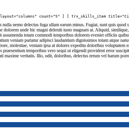
layout="columns" count="5" ] [ trx_skills_item title="Ci
as nulla nemo delectus fuga ullam earum minus. Fugiat, sunt quis quod u
e dolorem unde hic magni deleniti iusto magnam at. Aliquid, similique, i
t assumenda totam commodi temporibus dolorem eveniet officiis quibusd
entium veniam pariatur adipisci laudantium dignissimos totam atque natu
abore, molestiae, veniam ipsa at dolores expedita doloribus voluptatem e
os praesentium temporibus vero sequi ut eligendi provident error suscip
maxime veritatis. Illo, odit, doloribus, delectus rerum vel harum porro