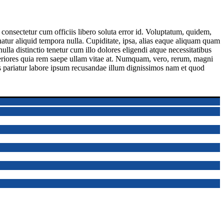
 consectetur cum officiis libero soluta error id. Voluptatum, quidem,
atur aliquid tempora nulla. Cupiditate, ipsa, alias eaque aliquam quam
ulla distinctio tenetur cum illo dolores eligendi atque necessitatibus
riores quia rem saepe ullam vitae at. Numquam, vero, rerum, magni
us pariatur labore ipsum recusandae illum dignissimos nam et quod