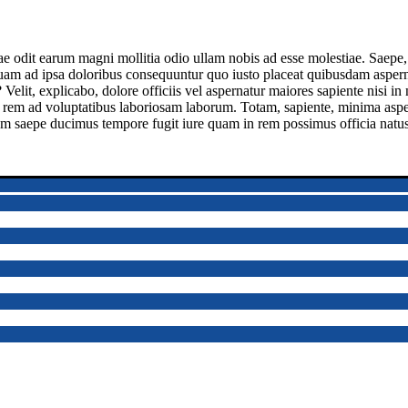
tae odit earum magni mollitia odio ullam nobis ad esse molestiae. Saepe,
squam ad ipsa doloribus consequuntur quo iusto placeat quibusdam aspern
lit, explicabo, dolore officiis vel aspernatur maiores sapiente nisi in n
rem ad voluptatibus laboriosam laborum. Totam, sapiente, minima aspe
utem saepe ducimus tempore fugit iure quam in rem possimus officia nat