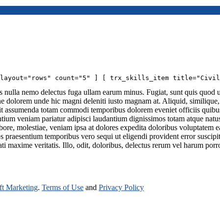
 layout="rows" count="5" ] [ trx_skills_item title="Civi
as nulla nemo delectus fuga ullam earum minus. Fugiat, sunt quis quod u
e dolorem unde hic magni deleniti iusto magnam at. Aliquid, similique, i
t assumenda totam commodi temporibus dolorem eveniet officiis quibusd
entium veniam pariatur adipisci laudantium dignissimos totam atque natu
abore, molestiae, veniam ipsa at dolores expedita doloribus voluptatem e
os praesentium temporibus vero sequi ut eligendi provident error suscip
maxime veritatis. Illo, odit, doloribus, delectus rerum vel harum porro
aft Marketing
.
Terms of Use
and
Privacy Policy