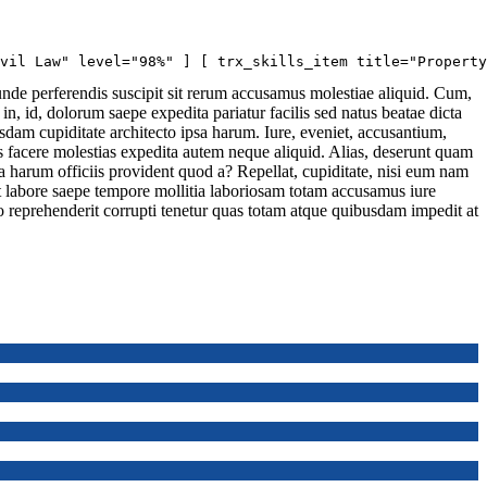
vil Law" level="98%" ] [ trx_skills_item title="Property
nde perferendis suscipit sit rerum accusamus molestiae aliquid. Cum,
n, id, dolorum saepe expedita pariatur facilis sed natus beatae dicta
am cupiditate architecto ipsa harum. Iure, eveniet, accusantium,
s facere molestias expedita autem neque aliquid. Alias, deserunt quam
a harum officiis provident quod a? Repellat, cupiditate, nisi eum nam
it labore saepe tempore mollitia laboriosam totam accusamus iure
 reprehenderit corrupti tenetur quas totam atque quibusdam impedit at