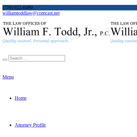
(770) 922-6490
williamtoddlaw@comcast.net
Menu
Home
Attorney Profile