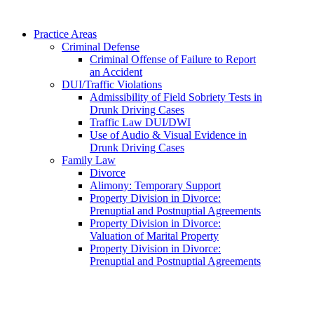
Practice Areas
Criminal Defense
Criminal Offense of Failure to Report
an Accident
DUI/Traffic Violations
Admissibility of Field Sobriety Tests in
Drunk Driving Cases
Traffic Law DUI/DWI
Use of Audio & Visual Evidence in
Drunk Driving Cases
Family Law
Divorce
Alimony: Temporary Support
Property Division in Divorce:
Prenuptial and Postnuptial Agreements
Property Division in Divorce:
Valuation of Marital Property
Property Division in Divorce:
Prenuptial and Postnuptial Agreements