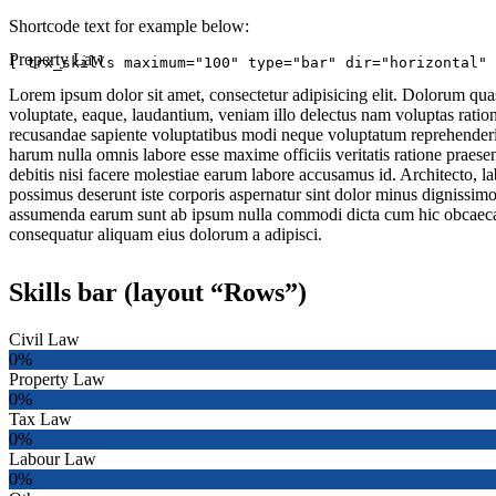
Shortcode text for example below:
Property Law
[ trx_skills maximum="100" type="bar" dir="horizontal" 
Lorem ipsum dolor sit amet, consectetur adipisicing elit. Dolorum qu
voluptate, eaque, laudantium, veniam illo delectus nam voluptas ration
recusandae sapiente voluptatibus modi neque voluptatum reprehenderi
harum nulla omnis labore esse maxime officiis veritatis ratione praes
debitis nisi facere molestiae earum labore accusamus id. Architecto, l
possimus deserunt iste corporis aspernatur sint dolor minus dignissim
assumenda earum sunt ab ipsum nulla commodi dicta cum hic obcaecati 
consequatur aliquam eius dolorum a adipisci.
Skills bar (layout “Rows”)
Civil Law
0%
Property Law
0%
Tax Law
0%
Labour Law
0%