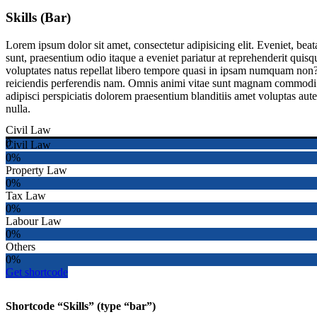
Skills (Bar)
Lorem ipsum dolor sit amet, consectetur adipisicing elit. Eveniet, bea
sunt, praesentium odio itaque a eveniet pariatur at reprehenderit qui
voluptates natus repellat libero tempore quasi in ipsam numquam non? Ve
reiciendis perferendis nam. Omnis animi vitae sunt magnam commodi 
adipisci perspiciatis dolorem praesentium blanditiis amet voluptas a
nulla.
Civil Law
0
Civil Law
0%
Property Law
0%
Tax Law
0%
Labour Law
0%
Others
0%
Get shortcode
Shortcode “Skills” (type “bar”)