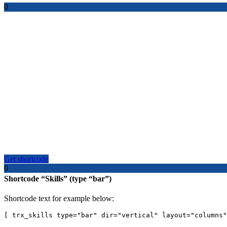
0
Criminal Law
Get shortcode
0
Shortcode “Skills” (type “bar”)
Shortcode text for example below:
[ trx_skills type="bar" dir="vertical" layout="columns"