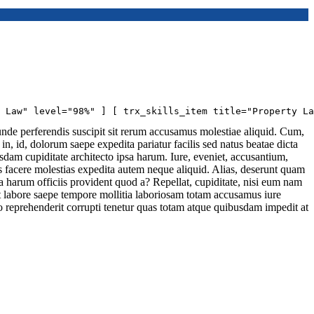
l Law" level="98%" ] [ trx_skills_item title="Property La
nde perferendis suscipit sit rerum accusamus molestiae aliquid. Cum,
n, id, dolorum saepe expedita pariatur facilis sed natus beatae dicta
am cupiditate architecto ipsa harum. Iure, eveniet, accusantium,
s facere molestias expedita autem neque aliquid. Alias, deserunt quam
a harum officiis provident quod a? Repellat, cupiditate, nisi eum nam
it labore saepe tempore mollitia laboriosam totam accusamus iure
 reprehenderit corrupti tenetur quas totam atque quibusdam impedit at