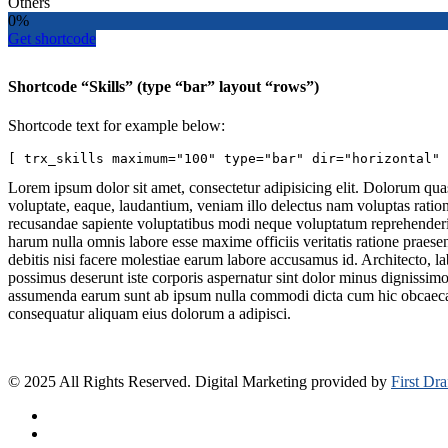
Others
0%
Get shortcode
Shortcode “Skills” (type “bar” layout “rows”)
Shortcode text for example below:
[ trx_skills maximum="100" type="bar" dir="horizontal"
Lorem ipsum dolor sit amet, consectetur adipisicing elit. Dolorum qu
voluptate, eaque, laudantium, veniam illo delectus nam voluptas ration
recusandae sapiente voluptatibus modi neque voluptatum reprehenderi
harum nulla omnis labore esse maxime officiis veritatis ratione praes
debitis nisi facere molestiae earum labore accusamus id. Architecto, l
possimus deserunt iste corporis aspernatur sint dolor minus dignissim
assumenda earum sunt ab ipsum nulla commodi dicta cum hic obcaecati 
consequatur aliquam eius dolorum a adipisci.
© 2025 All Rights Reserved. Digital Marketing provided by
First Dr